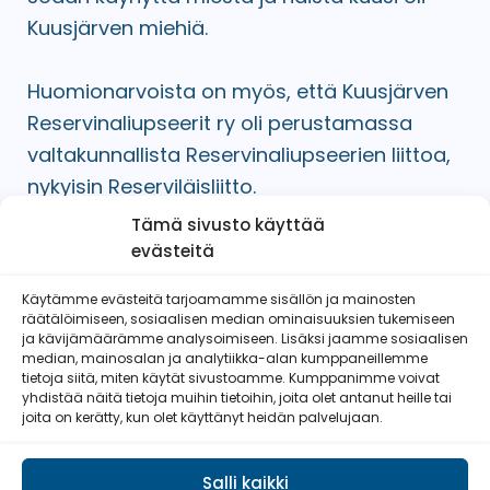
Kuusjärven miehiä.
Huomionarvoista on myös, että Kuusjärven
Reservinaliupseerit ry oli perustamassa
valtakunnallista Reservinaliupseerien liittoa,
nykyisin Reserviläisliitto.
Tämä sivusto käyttää
evästeitä
Käytämme evästeitä tarjoamamme sisällön ja mainosten
Outokummun Reserviläiset ry
räätälöimiseen, sosiaalisen median ominaisuuksien tukemiseen
ja kävijämäärämme analysoimiseen. Lisäksi jaamme sosiaalisen
median, mainosalan ja analytiikka-alan kumppaneillemme
tietoja siitä, miten käytät sivustoamme. Kumppanimme voivat
yhdistää näitä tietoja muihin tietoihin, joita olet antanut heille tai
joita on kerätty, kun olet käyttänyt heidän palvelujaan.
Salli kaikki