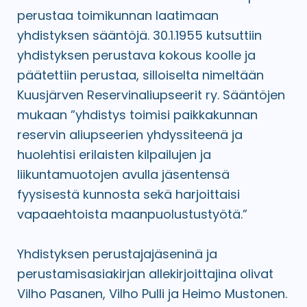
perustaa toimikunnan laatimaan
yhdistyksen sääntöjä. 30.1.1955 kutsuttiin
yhdistyksen perustava kokous koolle ja
päätettiin perustaa, silloiselta nimeltään
Kuusjärven Reservinaliupseerit ry. Sääntöjen
mukaan ”yhdistys toimisi paikkakunnan
reservin aliupseerien yhdyssiteenä ja
huolehtisi erilaisten kilpailujen ja
liikuntamuotojen avulla jäsentensä
fyysisestä kunnosta sekä harjoittaisi
vapaaehtoista maanpuolustustyötä.”
Yhdistyksen perustajajäseninä ja
perustamisasiakirjan allekirjoittajina olivat
Vilho Pasanen, Vilho Pulli ja Heimo Mustonen.