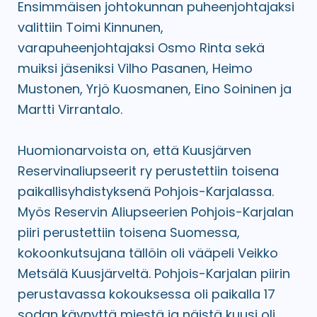
Ensimmäisen johtokunnan puheenjohtajaksi
valittiin Toimi Kinnunen,
varapuheenjohtajaksi Osmo Rinta sekä
muiksi jäseniksi Vilho Pasanen, Heimo
Mustonen, Yrjö Kuosmanen, Eino Soininen ja
Martti Virrantalo.
Huomionarvoista on, että Kuusjärven
Reservinaliupseerit ry perustettiin toisena
paikallisyhdistyksenä Pohjois-Karjalassa.
Myös Reservin Aliupseerien Pohjois-Karjalan
piiri perustettiin toisena Suomessa,
kokoonkutsujana tällöin oli vääpeli Veikko
Metsälä Kuusjärveltä. Pohjois-Karjalan piirin
perustavassa kokouksessa oli paikalla 17
sodan käynyttä miestä ja näistä kuusi oli